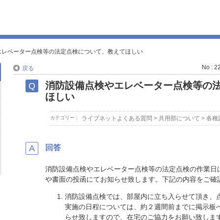
エレベーター点検等の法定点検について、教えてほしい
No : 2
戻る
消防設備点検やエレベーター点検等の
ほしい
カテゴリー :
ライブネットよくある質問
>
共用部について
>
各種
回答
消防設備点検やエレベーター点検等の法定点検の作業日
や書面の投函にてお知らせ致します。下記の内容をご確
消防設備点検では、部屋内に立ち入らせて頂き、
実施の日程については、約２週間前までに掲示板
らせ致しますので、在宅のご協力をお願い致しま