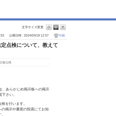
文字サイズ変更
233
公開日時 : 2024/03/19 12:57
印刷
法定点検について、教えて
設備点検
は、あらかじめ掲示板への掲示
認下さい。
点検を行います。
への掲示や書面の投函にてお知
す。