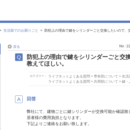
>
生活面でのお困りごと
>
防犯上の理由で鍵をシリンダーごと交換したいので、
No : 2
戻る
防犯上の理由で鍵をシリンダーごと交
教えてほしい。
カテゴリー :
ライブネットよくある質問
>
専有部について
>
生活
ライブネットよくある質問
>
共用部について
>
鍵・
回答
弊社にて、建物ごとに鍵シリンダーが交換可能か確認致
居者様の費用負担となります。
下記よりご連絡をお願い致します。