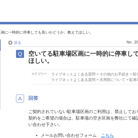
区画に一時的に停車しても良いかどうか、教えてほしい。
No : 2
戻る
空いてる駐車場区画に一時的に停車し
ほしい。
カテゴリー :
ライブネットよくある質問
>
その他のお手続き
>
駐
ライブネットよくある質問
>
共用部について
>
駐車
回答
ご契約されていない駐車場区画のご利用は、禁止してお
契約をご希望の場合は、駐車場の空き区画を弊社にて確
い合わせ下さい。
メールお問い合わせフォーム
こちら