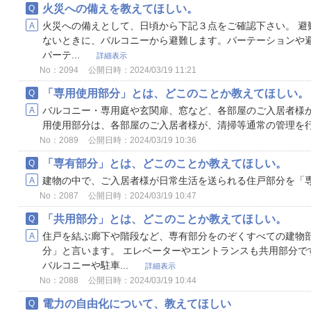
火災への備えを教えてほしい。
火災への備えとして、日頃から下記３点をご確認下さい。 避
ないときに、バルコニーから避難します。パーテーションや
パーテ...
詳細表示
No：2094
公開日時：2024/03/19 11:21
「専用使用部分」とは、どこのことか教えてほしい。
バルコニー・専用庭や玄関扉、窓など、各部屋のご入居者様が
用使用部分は、各部屋のご入居者様が、清掃等通常の管理を
No：2089
公開日時：2024/03/19 10:36
「専有部分」とは、どこのことか教えてほしい。
建物の中で、ご入居者様が日常生活を送られる住戸部分を「
No：2087
公開日時：2024/03/19 10:47
「共用部分」とは、どこのことか教えてほしい。
住戸を結ぶ廊下や階段など、専有部分をのぞくすべての建物
分」と言います。 エレベーターやエントランスも共用部分で
バルコニーや駐車...
詳細表示
No：2088
公開日時：2024/03/19 10:44
電力の自由化について、教えてほしい