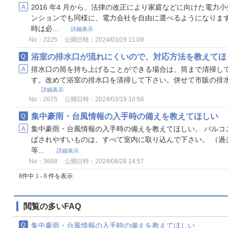
2016 年4 月から、法律の改正により家庭などに向けた電
ンションでも同様に、電力会社を自由に選べるようになります
時は必...
詳細表示
No：2225
公開日時：2024/03/19 11:09
浴室の排水口が流れにくいので、対応方法を教えてほ
排水口の筒を持ち上げることができる場合は、筒まで清掃し
す。改めて浴室の排水口を清掃して下さい。併せて市販の排
詳細表示
No：2075
公開日時：2024/03/19 10:56
集中豪雨・台風情報の入手時の備えを教えてほしい
集中豪雨・台風情報の入手時の備えを教えてほしい。 バルコ
ばされやすいものは、すべて室内に取り込んで下さい。 （過
等...
詳細表示
No：3668
公開日時：2024/08/28 14:57
8件中 1 - 8 件を表示
閲覧の多いFAQ
集中豪雨・台風情報の入手時の備えを教えてほしい