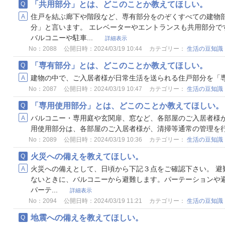
「共用部分」とは、どこのことか教えてほしい。
住戸を結ぶ廊下や階段など、専有部分をのぞくすべての建物
分」と言います。 エレベーターやエントランスも共用部分で
バルコニーや駐車...
詳細表示
No：2088
公開日時：2024/03/19 10:44
カテゴリー：
生活の豆知識
「専有部分」とは、どこのことか教えてほしい。
建物の中で、ご入居者様が日常生活を送られる住戸部分を「
No：2087
公開日時：2024/03/19 10:47
カテゴリー：
生活の豆知識
「専用使用部分」とは、どこのことか教えてほしい。
バルコニー・専用庭や玄関扉、窓など、各部屋のご入居者様が
用使用部分は、各部屋のご入居者様が、清掃等通常の管理を
No：2089
公開日時：2024/03/19 10:36
カテゴリー：
生活の豆知識
火災への備えを教えてほしい。
火災への備えとして、日頃から下記３点をご確認下さい。 避
ないときに、バルコニーから避難します。パーテーションや
パーテ...
詳細表示
No：2094
公開日時：2024/03/19 11:21
カテゴリー：
生活の豆知識
地震への備えを教えてほしい。