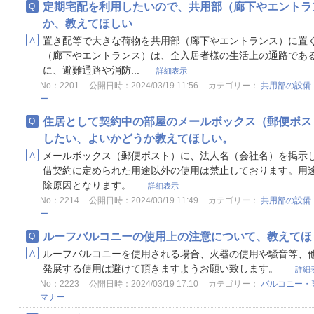
定期宅配を利用したいので、共用部（廊下やエントラ
か、教えてほしい
置き配等で大きな荷物を共用部（廊下やエントランス）に置く
（廊下やエントランス）は、全入居者様の生活上の通路であ
に、避難通路や消防...
詳細表示
No：2201
公開日時：2024/03/19 11:56
カテゴリー：
共用部の設備
ー
住居として契約中の部屋のメールボックス（郵便ポス
したい、よいかどうか教えてほしい。
メールボックス（郵便ポスト）に、法人名（会社名）を掲示
借契約に定められた用途以外の使用は禁止しております。用
除原因となります。
詳細表示
No：2214
公開日時：2024/03/19 11:49
カテゴリー：
共用部の設備
ー
ルーフバルコニーの使用上の注意について、教えてほ
ルーフバルコニーを使用される場合、火器の使用や騒音等、
発展する使用は避けて頂きますようお願い致します。
詳細
No：2223
公開日時：2024/03/19 17:10
カテゴリー：
バルコニー・
マナー