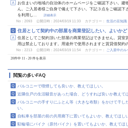
お住まいの地域の自治体のホームページをご確認下さい。建
ん。ご入居者様ご自身で備えて下さい。下記３点をご確認下さ
を利用し...
詳細表示
No：2093
公開日時：2024/03/19 11:33
カテゴリー：
生活の豆知識
住居として契約中の部屋を商業登記したい、よいかど
住居としてご契約頂いた部屋の商業登記はできません。貸室
用は禁止しております。用途外で使用されますと賃貸借契約
No：2213
公開日時：2024/03/19 11:54
カテゴリー：
ご入居中のル
20件中 11 - 20 件を表示
閲覧の多いFAQ
バルコニーで喫煙しても良いか、教えてほしい。
近隣住戸の生活騒音があった場合、どうすれば良いか教えて
バルコニーの手すりにふとん等（大きな布類）をかけて干し
い。
自転車を部屋の前の共用廊下に置いてもよいか、教えてほし
駐輪場にバイク（原付バイク）を置いてもよいか、教えてほ